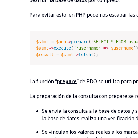
destruir la base de datos por completo.
Para evitar esto, en PHP podemos escapar las
$stmt
=
$pdo
-
>
prepare
(
'SELECT * FROM usu
$stmt
-
>
execute
(
[
'username'
=
>
$username
]
$result
=
$stmt
-
>
fetch
(
)
;
La función “
prepare
” de PDO se utiliza para 
La preparación de la consulta con prepare se r
Se envía la consulta a la base de datos y
la base de datos realiza una verificación 
Se vinculan los valores reales a los mar