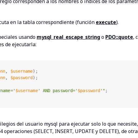
arreglo corresponden a los nombres o índices de los parámetr
ecuta en la tabla correspondiente (función
execute
).
peciales usando
mysql_real_escape_string
o
PDO::quote
, 
es de ejecutarla:
onn
,
$username
)
;
onn
,
$password
)
;
rname='
$username
' AND password='
$password
'"
;
ilegios del usuario mysql para ejecutar solo lo que necesite,
 4 operaciones (SELECT, INSERT, UPDATE y DELETE), de otra