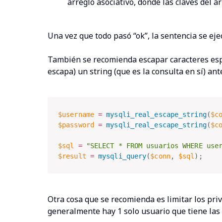
arreglo asociativo, donde las claves del 
Una vez que todo pasó “ok”, la sentencia se ej
También se recomienda escapar caracteres es
escapa) un string (que es la consulta en sí) ant
$username
=
mysqli_real_escape_string
(
$c
$password
=
mysqli_real_escape_string
(
$c
$sql
=
"SELECT * FROM usuarios WHERE use
$result
=
mysqli_query
(
$conn
,
$sql
)
;
Otra cosa que se recomienda es limitar los priv
generalmente hay 1 solo usuario que tiene las