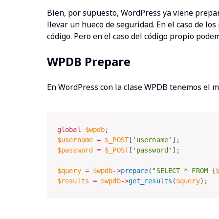
Bien, por supuesto, WordPress ya viene prepar
llevar un hueco de seguridad. En el caso de los
código. Pero en el caso del código propio pod
WPDB Prepare
En WordPress con la clase WPDB tenemos el m
global
$wpdb
;
$username
=
$_POST
[
'username'
]
;
$password
=
$_POST
[
'password'
]
;
$query
=
$wpdb
-
>
prepare
(
"SELECT * FROM 
{
$results
=
$wpdb
-
>
get_results
(
$query
)
;